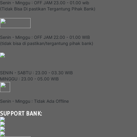
Senin - Minggu : OFF JAM 23.00 - 01.00 wib
(Tidak Bisa Di pastikan Tergantung Pihak Bank)
Senin - Minggu : OFF JAM 22.00 - 01.00 WIB
(tidak bisa di pastikan/tergantung pihak bank)
SENIN - SABTU : 23.00 - 03.30 WIB
MINGGU : 23.00 - 05.00 WIB
Senin - Minggu : Tidak Ada Offline
SUPPORT BANK: