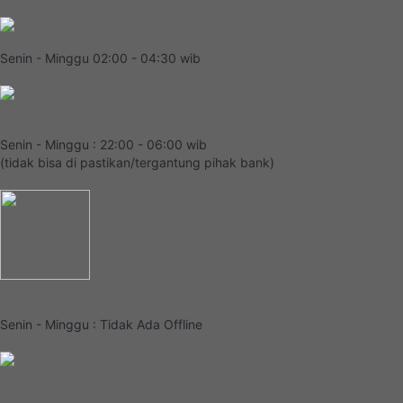
Senin - Minggu 02:00 - 04:30 wib
Senin - Minggu : 22:00 - 06:00 wib
(tidak bisa di pastikan/tergantung pihak bank)
Senin - Minggu : Tidak Ada Offline