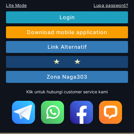
Lite Mode
Lupa password?
Login
Download mobile application
Link Alternatif
Zona Naga303
Klik untuk hubungi customer service kami